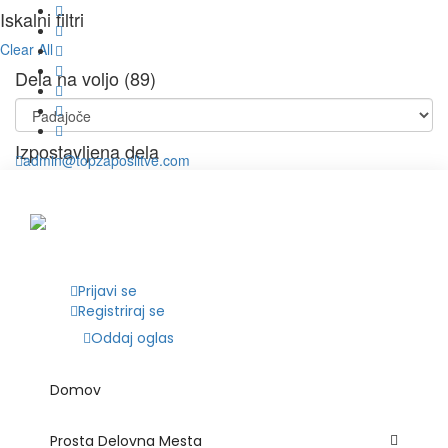
Iskalni filtri
Clear All
Dela na voljo (89)
Izpostavljena dela
admin@topzaposlitve.com
2 Pomočnika za rezkanje in vrtanje
Slovenija
Gradbeništvo
Tip zaposlitve
Pogodbeno delo
Oddano
12 mesecev nazaj
Prijavi se
Prijavi se
Registriraj se
Oddaj oglas
Monter
Domov
Avstrija
Gradbeništvo
Tip zaposlitve
Pogodbeno delo
Oddano
12 mesecev nazaj
Prosta Delovna Mesta