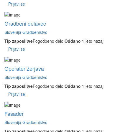
Prijavi se
Gradbeni delavec
Slovenija
Gradbeništvo
Tip zaposlitve
Pogodbeno delo
Oddano
1 leto nazaj
Prijavi se
Operater žerjava
Slovenija
Gradbeništvo
Tip zaposlitve
Pogodbeno delo
Oddano
1 leto nazaj
Prijavi se
Fasader
Slovenija
Gradbeništvo
Tip zaposlitve
Pogodbeno delo
Oddano
1 leto nazaj