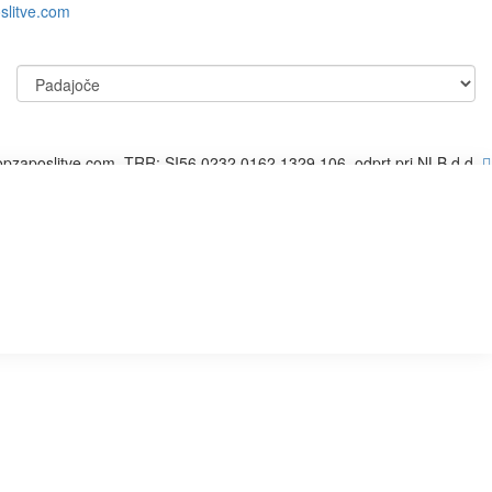
litve.com
topzaposlitve.com, TRR: SI56 0232 0162 1329 106, odprt pri NLB d.d.