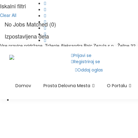
Iskalni filtri
Clear All
No Jobs Matched (0)
Izpostavljena dela
Vse pravice pridržane, Trženje Aleksandra Bajc Zezula s.p., Željne 
Prijavi se
Color SWITCHER
Registriraj se
Oddaj oglas
Domov
Prosta Delovna Mesta
O Portalu