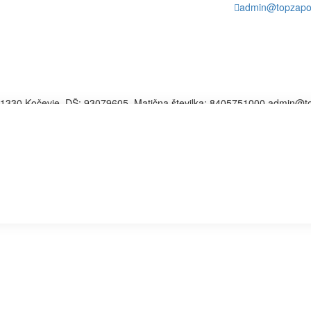
admin@topzapos
32, 1330 Kočevje, DŠ: 93079605, Matična številka: 8405751000 admin@