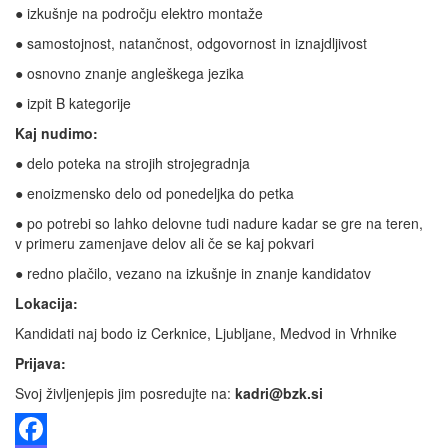
● izkušnje na področju elektro montaže
● samostojnost, natančnost, odgovornost in iznajdljivost
● osnovno znanje angleškega jezika
● izpit B kategorije
Kaj nudimo:
● delo poteka na strojih strojegradnja
● enoizmensko delo od ponedeljka do petka
● po potrebi so lahko delovne tudi nadure kadar se gre na teren,
v primeru zamenjave delov ali če se kaj pokvari
● redno plačilo, vezano na izkušnje in znanje kandidatov
Lokacija:
Kandidati naj bodo iz Cerknice, Ljubljane, Medvod in Vrhnike
Prijava:
Svoj življenjepis jim posredujte na:
kadri@bzk.si